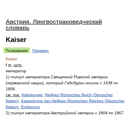
Австрия. Лингвострановедческий
словарь
Kaiser
Толкование
Перевод
Kaiser
I
m
,
ист.
император
1)
титул императора Священной Римской империи
(германской нации), который Габсбурги носили с 1438 по
1806
см. тж.
Habsburger
,
Heiliges Römisches Reich (Deutscher
Nation)
,
Kaiserkrone des Heiligen Römischen Reiches (Deutscher
Nation)
,
Erzherzog
2)
титул императора Австрийской империи с 1804 по 1867