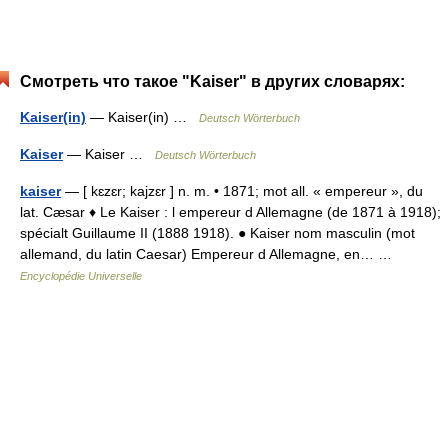
Смотреть что такое "Kaiser" в других словарях:
Kaiser(in)
— Kaiser(in) …
Deutsch Wörterbuch
Kaiser
— Kaiser …
Deutsch Wörterbuch
kaiser
— [ kɛzɛr; kajzɛr ] n. m. • 1871; mot all. « empereur », du
lat. Cæsar ♦ Le Kaiser : l empereur d Allemagne (de 1871 à 1918);
spécialt Guillaume II (1888 1918). ● Kaiser nom masculin (mot
allemand, du latin Caesar) Empereur d Allemagne, en… …
Encyclopédie Universelle