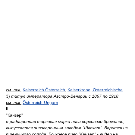
см. тж.
Kaiserreich Österreich
,
Kaiserkrone, Österreichische
3)
титул императора Австро-Венгрии с 1867 по 1918
см. тж.
Österreich-Ungarn
II
"Кайзер"
традиционная торговая марка пива верхового брожения,
выпускается пивоваренным заводом "Швехат". Варится из
пшеничного солода. Бочковое пиво "Кайзер" - лидер на