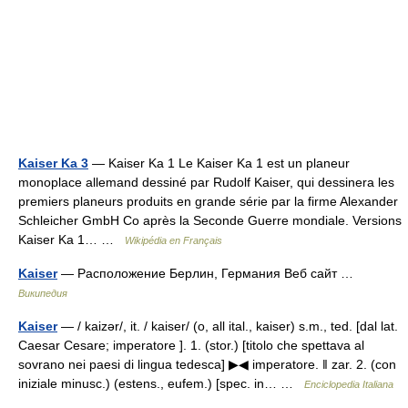
Kaiser Ka 3
— Kaiser Ka 1 Le Kaiser Ka 1 est un planeur
monoplace allemand dessiné par Rudolf Kaiser, qui dessinera les
premiers planeurs produits en grande série par la firme Alexander
Schleicher GmbH Co après la Seconde Guerre mondiale. Versions
Kaiser Ka 1… …
Wikipédia en Français
Kaiser
— Расположение Берлин, Германия Веб сайт …
Википедия
Kaiser
— / kaizər/, it. / kaiser/ (o, all ital., kaiser) s.m., ted. [dal lat.
Caesar Cesare; imperatore ]. 1. (stor.) [titolo che spettava al
sovrano nei paesi di lingua tedesca] ▶◀ imperatore. ‖ zar. 2. (con
iniziale minusc.) (estens., eufem.) [spec. in… …
Enciclopedia Italiana