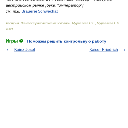
австрийском рынке [
букв.
"император"]
см. тж.
Brauerei Schwechat
Австрия. Лингвострановедческий словарь
.
Муравлева Н.В., Муравлева Е.Н.
.
2003
.
Игры ⚽
Поможем решить контрольную работу
Kainz Josef
Kaiser Friedrich