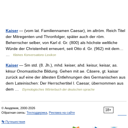
Kaiser
— (vom lat. Familiennamen Caesar), im altröm. Reich Titel
der Mitregenten und Thronfolger, später auch der röm.
Beherrscher selber, von Karl d. Gr. (800) als höchste weltliche
Würde der Christenheit erneuert, seit Otto d. Gr. (962) mit dem…
…
Kleines Konversations-Lexikon
Kaiser
— Sm std. (8. Jh.), mhd. keiser, ahd. keisur, keisar, as.
kēsur Onomastische Bildung. Gehen mit ae. Cāsere, gt. kaisar
zurück auf eine der ältesten Entlehnungen des Germanischen aus
dem Lateinischen: Der Herrschertitel l. Caesar, übernommen aus
dem …
Etymologisches Wörterbuch der deutschen sprache
© Академик, 2000-2026
18+
Обратная связь:
Техподдержка
,
Реклама на сайте
👣 Путешествия