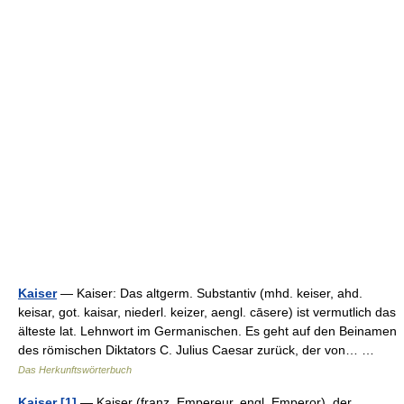
Kaiser
— Kaiser: Das altgerm. Substantiv (mhd. keiser, ahd.
keisar, got. kaisar, niederl. keizer, aengl. cāsere) ist vermutlich das
älteste lat. Lehnwort im Germanischen. Es geht auf den Beinamen
des römischen Diktators C. Julius Caesar zurück, der von… …
Das Herkunftswörterbuch
Kaiser [1]
— Kaiser (franz. Empereur, engl. Emperor), der